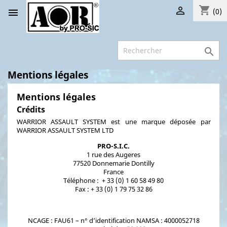
shopping_cart


(0)

Mentions légales
Mentions légales
Crédits
WARRIOR ASSAULT SYSTEM est une marque déposée par
WARRIOR ASSAULT SYSTEM LTD
PRO-S.I.C.
1 rue des Augeres
77520 Donnemarie Dontilly
France
Téléphone :
+ 33 (0) 1 60 58 49 80
Fax : + 33 (0) 1 79 75 32 86
NCAGE : FAU61 – n° d’identification NAMSA : 4000052718