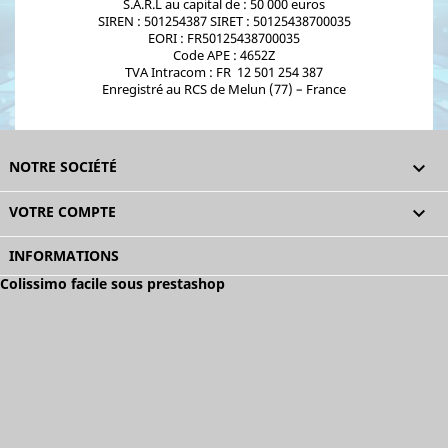
S.A.R.L au capital de : 50 000 euros
SIREN : 501254387 SIRET : 50125438700035
EORI : FR50125438700035
Code APE : 4652Z
TVA Intracom : FR 12 501 254 387
Enregistré au RCS de Melun (77) – France
NOTRE SOCIÉTÉ

VOTRE COMPTE

INFORMATIONS
Colissimo facile sous prestashop